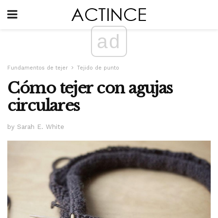
ad
Fundamentos de tejer
Tejido de punto
Cómo tejer con agujas
circulares
by Sarah E. White