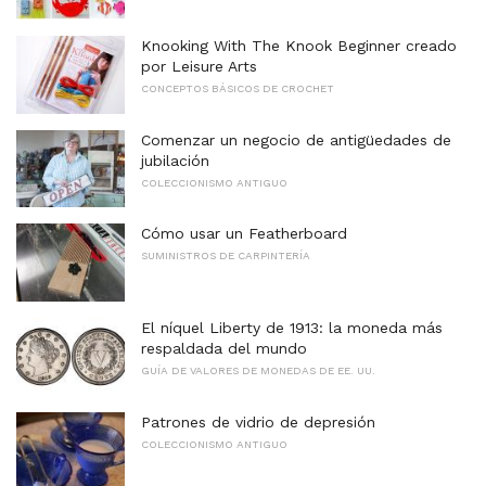
Knooking With The Knook Beginner creado
por Leisure Arts
CONCEPTOS BÁSICOS DE CROCHET
Comenzar un negocio de antigüedades de
jubilación
COLECCIONISMO ANTIGUO
Cómo usar un Featherboard
SUMINISTROS DE CARPINTERÍA
El níquel Liberty de 1913: la moneda más
respaldada del mundo
GUÍA DE VALORES DE MONEDAS DE EE. UU.
Patrones de vidrio de depresión
COLECCIONISMO ANTIGUO