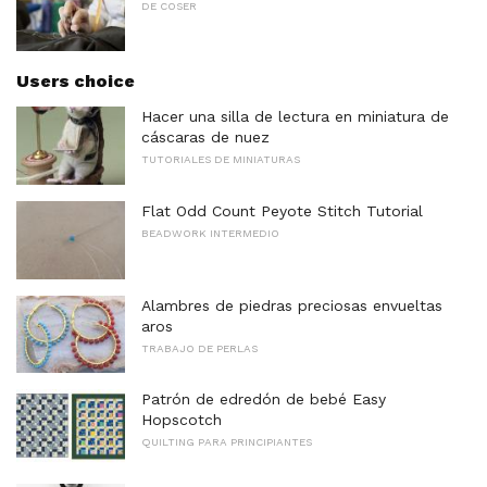
DE COSER
Users choice
Hacer una silla de lectura en miniatura de
cáscaras de nuez
TUTORIALES DE MINIATURAS
Flat Odd Count Peyote Stitch Tutorial
BEADWORK INTERMEDIO
Alambres de piedras preciosas envueltas
aros
TRABAJO DE PERLAS
Patrón de edredón de bebé Easy
Hopscotch
QUILTING PARA PRINCIPIANTES