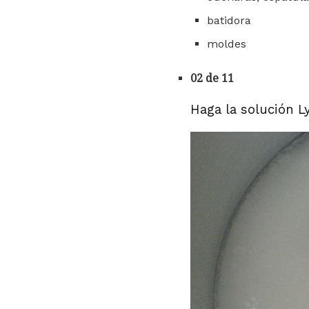
batidora
moldes
02 de 11
Haga la solución L