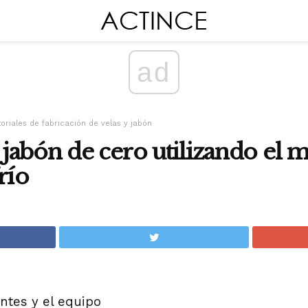
ad
toriales de fabricación de velas y jabón
abón de cero utilizando el 
río
ntes y el equipo