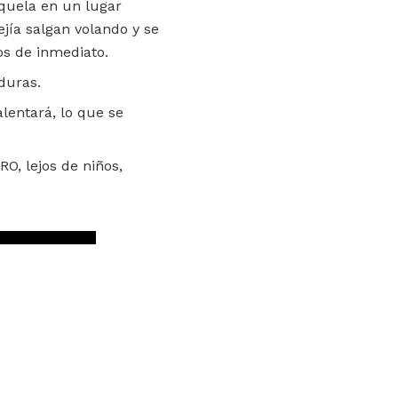
lóquela en un lugar
jía salgan volando y se
os de inmediato.
aduras.
lentará, lo que se
O, lejos de niños,