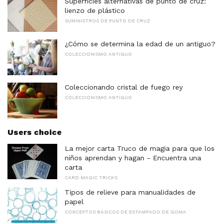
Superficies alternativas de punto de cruz:
lienzo de plástico
SUMINISTROS DE PUNTO DE CRUZ
¿Cómo se determina la edad de un antiguo?
COLECCIONISMO ANTIGUO
Coleccionando cristal de fuego rey
COLECCIONISMO ANTIGUO
Users choice
La mejor carta Truco de magia para que los
niños aprendan y hagan - Encuentra una
carta
CARD MAGIC TRICKS
Tipos de relieve para manualidades de
papel
CONCEPTOS BÁSICOS DE ESTAMPADO DE GOMA