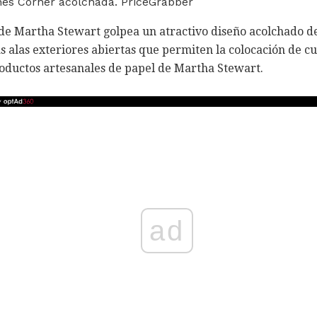
es Corner acolchada. PriceGrabber
de Martha Stewart golpea un atractivo diseño acolchado de
las alas exteriores abiertas que permiten la colocación de c
ductos artesanales de papel de Martha Stewart.
ad