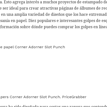
na. Esto agrega interés a muchos proyectos de estampado d
 ser ideal para crear atractivas páginas de álbumes de re
s en una amplia variedad de diseños que los hace extremad
anía en papel. Diez populares e interesantes golpes de esq
información sobre dónde puedes comprar los golpes en líne
e papel Corner Adorner Slot Punch
pers Corner Adorner Slot Punch. PriceGrabber
nura ha sido diseñado para cortar una ranura que contendr