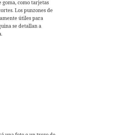
e goma, como tarjetas
cortes. Los punzones de
amente útiles para
uina se detallan a
a.
á una foto o un trozo de