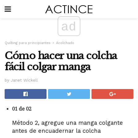
ad
Quilting para principiantes
Acolchado
Cómo hacer una colcha
fácil colgar manga
by Janet Wickell
01 de 02
Método 2, agregue una manga colgante
antes de encuadernar la colcha