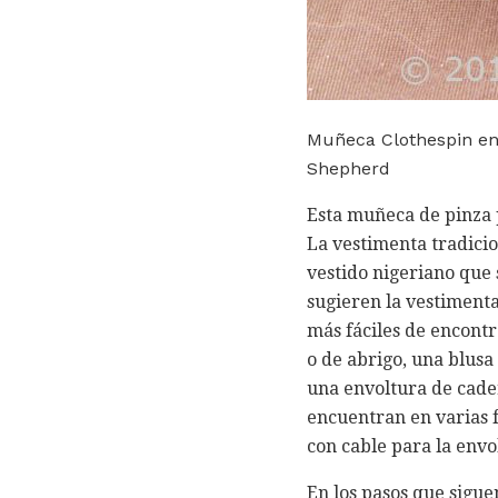
Muñeca Clothespin en v
Shepherd
Esta muñeca de pinza p
La vestimenta tradicio
vestido nigeriano que 
sugieren la vestimenta 
más fáciles de encontra
o de abrigo, una blusa
una envoltura de cader
encuentran en varias f
con cable para la envol
En los pasos que sigue