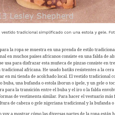
estido tradicional simplificado con una estola y gele. Fo
ara la ropa se muestra en una prenda de estilo tradicional
nal en muchos países africanos consiste en una falda de abr
se usa para disfrazar esta muñeca de pinzas consiste en tre
tradicional africana. He usado batiks resistentes a la cera
r en mi tienda de acolchado local. El vestido tradicional c
 o buba, una bufanda o estola iborun o ipele, y un gele o t
a para la transición entre el buba y el iro o la falda envo
ormas de vestimenta similar. Para hacer el vestuario más f
tura de cabeza o gele nigeriana tradicional y la bufanda o l
n voy a mostrar cómo las diversas partes de la ropa están 