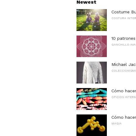
Newest
Costume Bu
COSTURA INTE
10 patrones
GANCHILLO AV
Michael Jac
COLECCIONISM
Cómo hacer
OFICIOS INTER
Cómo hacer
MAGIA