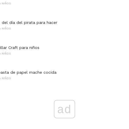
 NIÑOS
 del día del pirata para hacer
 NIÑOS
llar Craft para niños
 NIÑOS
pasta de papel mache cocida
 NIÑOS
ad