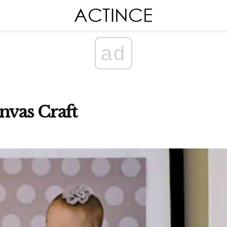
ad
nvas Craft