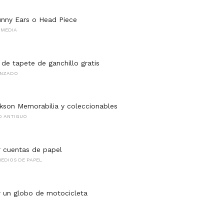
nny Ears o Head Piece
RMEDIA
 de tapete de ganchillo gratis
ANZADO
kson Memorabilia y coleccionables
O ANTIGUO
 cuentas de papel
MEDIOS DE PAPEL
 un globo de motocicleta